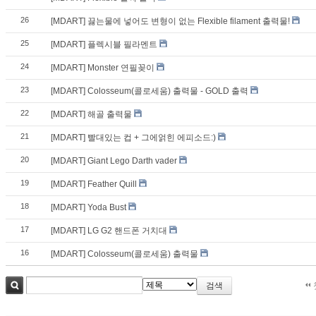
26
[MDART] 끓는물에 넣어도 변형이 없는 Flexible filament 출력물!
25
[MDART] 플렉시블 필라멘트
24
[MDART] Monster 연필꽂이
23
[MDART] Colosseum(콜로세움) 출력물 - GOLD 출력
22
[MDART] 해골 출력물
21
[MDART] 빨대있는 컵 + 그에얽힌 에피소드:)
20
[MDART] Giant Lego Darth vader
19
[MDART] Feather Quill
18
[MDART] Yoda Bust
17
[MDART] LG G2 핸드폰 거치대
16
[MDART] Colosseum(콜로세움) 출력물
검색
검색