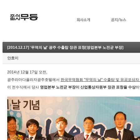
[2014.12.17] '무역의 날' 광주 수출탑 장관 표창[영업본부 노전균 부장]
안효미
2014년 12월 17일 오전,
광주라마다플라자광주호텔에서
한국무역협회 "무역의 날" 수출탑 및 유공포상자
이 전수식에서 당사
영업본부 노전균 부장이
산업통상자원부 장관 표창을 수상
하