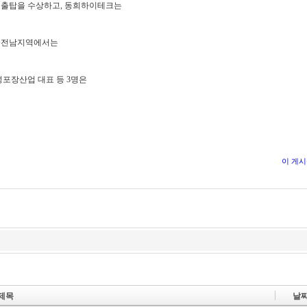
수출탑을 수상하고, 동희하이테크는
주전남지역에서는
성포장산업 대표 등 3명은
이 게
제목
날