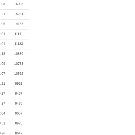
1.08
16003
1.21
15251
1.06
14157
2.04
11141
2.04
11133
2.18
10889
1.09
10753
1.07
10592
1.21
9952
3.27
9487
4.27
9478
2.04
9057
8.31
8973
3.26
8647