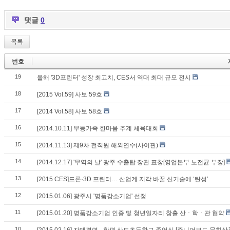
댓글
0
목록
번호
19
올해 '3D프린터' 성장 최고치, CES서 역대 최대 규모 전시
18
[2015 Vol.59] 사보 59호
17
[2014 Vol.58] 사보 58호
16
[2014.10.11] 무등가족 한마음 추계 체육대회
15
[2014.11.13] 제9차 전직원 해외연수(사이판)
14
[2014.12.17] '무역의 날' 광주 수출탑 장관 표창[영업본부 노전균 부장]
13
[2015 CES]드론·3D 프린터… 산업계 지각 바꿀 신기술에 ‘탄성’
12
[2015.01.06] 광주시 '명품강소기업' 선정
11
[2015.01.20] 명품강소기업 인증 및 청년일자리 창출 산ㆍ학ㆍ관 협약
10