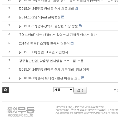
[2015.02.16] 자매결연 - 함평 상도초등학교 졸업식 [주니어보드 문화상
9
[2015.04.24]무등 한마음 춘계 체육대회
8
[2014.10.25] 어등산 산행훈련
7
[2015.08.27] 광주광역시 윤장현 시장 방문
6
‘3D 프린터’ 재료 선정에서 창업까지 친절한 안내서 출간
5
2014년 명품강소기업 인증서 현판식
»
[2015.10.08] 창립 31주년 기념행사
3
광주첨단산업, 맞춤형 인재양성 프로그램 ‘봇물’
2
[2015.04.24]무등 한마음 춘계 체육대회_림보 게임
1
[2018.04.13] 춘계 트레킹 - 변산 마실길 코스
검색
검색