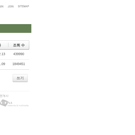
짜
조회 수
2.13
439990
1.09
1849451
쓰기