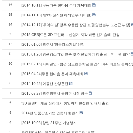
16
[2014.10.11] 무등가족 한마음 추계 체육대회
15
[2014.11.13] 제9차 전직원 해외연수(사이판)
14
[2014.12.17] '무역의 날' 광주 수출탑 장관 표창[영업본부 노전균 부장]
»
[2015 CES]드론·3D 프린터… 산업계 지각 바꿀 신기술에 ‘탄성’
12
[2015.01.06] 광주시 '명품강소기업' 선정
11
[2015.01.20] 명품강소기업 인증 및 청년일자리 창출 산ㆍ학ㆍ관 협약
10
[2015.02.16] 자매결연 - 함평 상도초등학교 졸업식 [주니어보드 문화상
9
[2015.04.24]무등 한마음 춘계 체육대회
8
[2014.10.25] 어등산 산행훈련
7
[2015.08.27] 광주광역시 윤장현 시장 방문
6
‘3D 프린터’ 재료 선정에서 창업까지 친절한 안내서 출간
5
2014년 명품강소기업 인증서 현판식
4
[2015.10.08] 창립 31주년 기념행사
3
광주첨단산업, 맞춤형 인재양성 프로그램 ‘봇물’