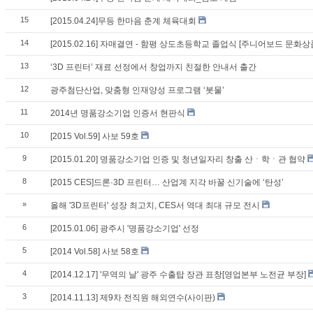
15
[2015.04.24]무등 한마음 춘계 체육대회
14
[2015.02.16] 자매결연 - 함평 상도초등학교 졸업식 [주니어보드 문화상
13
‘3D 프린터’ 재료 선정에서 창업까지 친절한 안내서 출간
12
광주첨단산업, 맞춤형 인재양성 프로그램 ‘봇물’
11
2014년 명품강소기업 인증서 현판식
10
[2015 Vol.59] 사보 59호
9
[2015.01.20] 명품강소기업 인증 및 청년일자리 창출 산ㆍ학ㆍ관 협약
8
[2015 CES]드론·3D 프린터… 산업계 지각 바꿀 신기술에 ‘탄성’
»
올해 '3D프린터' 성장 최고치, CES서 역대 최대 규모 전시
6
[2015.01.06] 광주시 '명품강소기업' 선정
5
[2014 Vol.58] 사보 58호
4
[2014.12.17] '무역의 날' 광주 수출탑 장관 표창[영업본부 노전균 부장]
3
[2014.11.13] 제9차 전직원 해외연수(사이판)