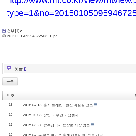
type=1&no=20150105095946725
첨부 [
1
]
>
2015010509594672508_1.jpg
댓글
0
목록
번호
19
[2018.04.13] 춘계 트레킹 - 변산 마실길 코스
18
[2015.10.08] 창립 31주년 기념행사
17
[2015.08.27] 광주광역시 윤장현 시장 방문
16
[2015.04.24]무등 한마음 춘계 체육대회_림보 게임