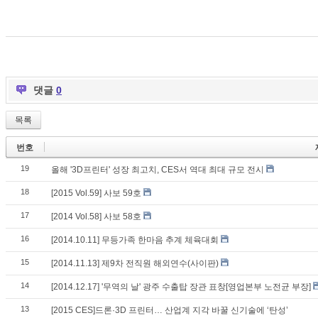
댓글
0
목록
번호
19
올해 '3D프린터' 성장 최고치, CES서 역대 최대 규모 전시
18
[2015 Vol.59] 사보 59호
17
[2014 Vol.58] 사보 58호
16
[2014.10.11] 무등가족 한마음 추계 체육대회
15
[2014.11.13] 제9차 전직원 해외연수(사이판)
14
[2014.12.17] '무역의 날' 광주 수출탑 장관 표창[영업본부 노전균 부장]
13
[2015 CES]드론·3D 프린터… 산업계 지각 바꿀 신기술에 ‘탄성’