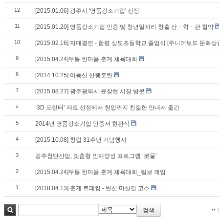
12
[2015.01.06] 광주시 '명품강소기업' 선정
11
[2015.01.20] 명품강소기업 인증 및 청년일자리 창출 산ㆍ학ㆍ관 협약
10
[2015.02.16] 자매결연 - 함평 상도초등학교 졸업식 [주니어보드 문화상
9
[2015.04.24]무등 한마음 춘계 체육대회
8
[2014.10.25] 어등산 산행훈련
7
[2015.08.27] 광주광역시 윤장현 시장 방문
»
‘3D 프린터’ 재료 선정에서 창업까지 친절한 안내서 출간
5
2014년 명품강소기업 인증서 현판식
4
[2015.10.08] 창립 31주년 기념행사
3
광주첨단산업, 맞춤형 인재양성 프로그램 ‘봇물’
2
[2015.04.24]무등 한마음 춘계 체육대회_림보 게임
1
[2018.04.13] 춘계 트레킹 - 변산 마실길 코스
검색