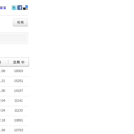
시물을
Tw
Fa
De
itte
ce
lici
r
bo
ou
목록
ok
s
짜
조회 수
1.08
16003
1.21
15251
1.06
14157
2.04
11141
2.04
11133
2.18
10891
1.09
10753